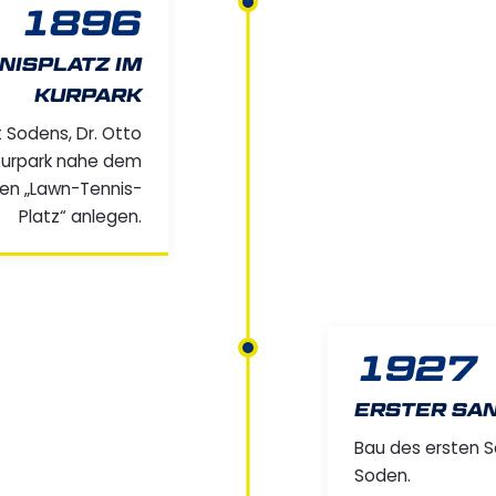
1896
NISPLATZ IM
KURPARK
 Sodens, Dr. Otto
m Kurpark nahe dem
nen „Lawn-Tennis-
Platz“ anlegen.
1927
ERSTER SA
Bau des ersten S
Soden.