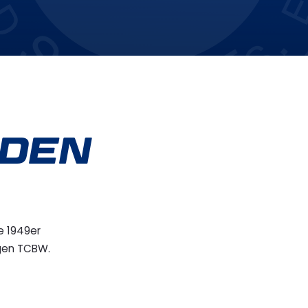
ODEN
e 1949er
igen TCBW.