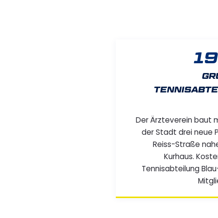
19
GR
TENNISABTE
Der Ärzteverein baut 
der Stadt drei neue P
Reiss-Straße na
Kurhaus. Kosten
Tennisabteilung Blau
Mitgl