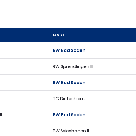
GAST
BW Bad Soden
RW Sprendlingen III
BW Bad Soden
TC Dietesheim
I
BW Bad Soden
BW Wiesbaden II