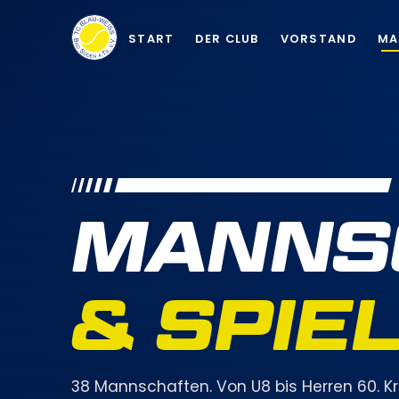
START
DER CLUB
VORSTAND
MA
MANNS
& SPIE
38 Mannschaften. Von U8 bis Herren 60. Kre